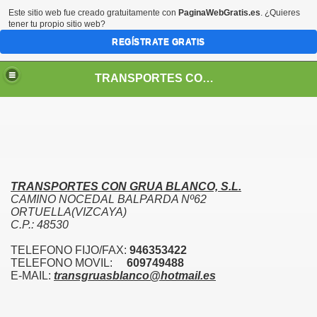
Este sitio web fue creado gratuitamente con
PaginaWebGratis.es
. ¿Quieres
tener tu propio sitio web?
REGÍSTRATE GRATIS
TRANSPORTES CON GRUA BLANCO
TRANSPORTES CON GRUA BLANCO, S.L.
CAMINO NOCEDAL BALPARDA Nº62
ORTUELLA(VIZCAYA)
C.P.: 48530
TELEFONO FIJO/FAX:
946353422
TELEFONO MOVIL:
609749488
E-MAIL:
transgruasblanco@hotmail.es